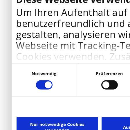
Um Ihren Aufenthalt auf
benutzerfreundlich und 
gestalten, analysieren wi
Webseite mit Tracking-T
Cookies verwenden. Zusä
Werbepartner Cookies, u
Einwilligungsauswahl
Notwendig
Präferenzen
Ihre Bedürfnisse anzupa
die Verwendung von Cookies
DSGVO.
Ebenfalls willigen Sie ein
Dienstleister in die USA
Nur notwendige Cookies
Au