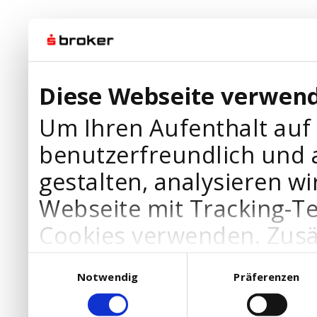
Diese Webseite verwend
Um Ihren Aufenthalt auf
benutzerfreundlich und 
gestalten, analysieren wi
Webseite mit Tracking-T
Cookies verwenden. Zusä
Werbepartner Cookies, u
Einwilligungsauswahl
Notwendig
Präferenzen
Ihre Bedürfnisse anzupa
die Verwendung von Cookies