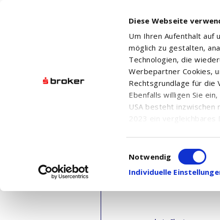
Diese Webseite verwen
Um Ihren Aufenthalt auf
möglich zu gestalten, an
Technologien, die wiede
Werbepartner Cookies, u
Rechtsgrundlage für die V
Ebenfalls willigen Sie ei
USA besteht inzwischen 
2023 ein vergleichbares 
Informationen über die b
damit einhergehenden V
Einwilligungsauswahl
in den USA, finden Sie a
Notwendig
Einwilligung auch jederz
Individuelle Einstellun