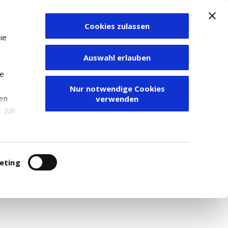
Cookies zulassen
Zum Depot
ie
Auswahl erlauben
ie
Nur notwendige Cookies
den
verwenden
Juli
r
itung
eting