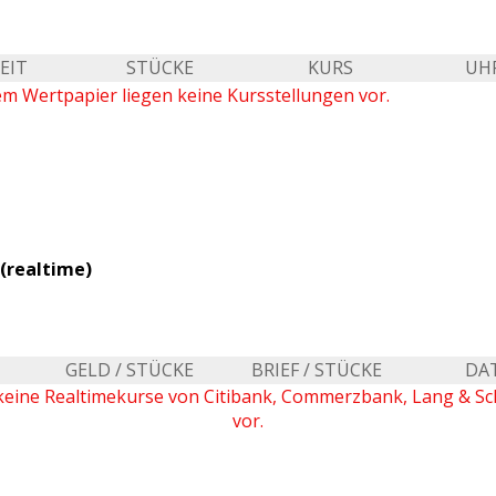
EIT
STÜCKE
KURS
UH
em Wertpapier liegen keine Kursstellungen vor.
(realtime)
GELD / STÜCKE
BRIEF / STÜCKE
DA
keine Realtimekurse von Citibank, Commerzbank, Lang & S
vor.