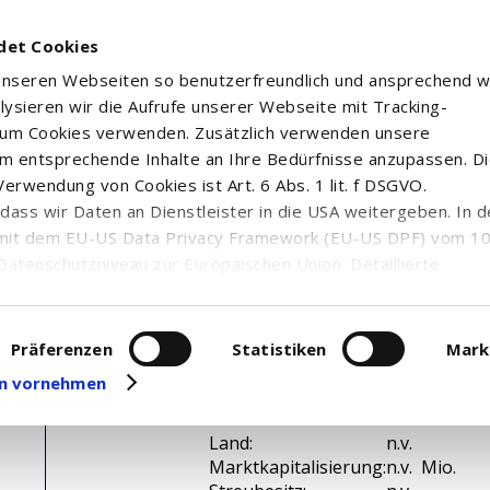
det Cookies
 unseren Webseiten so benutzerfreundlich und ansprechend w
alysieren wir die Aufrufe unserer Webseite mit Tracking-
rum Cookies verwenden. Zusätzlich verwenden unsere
m entsprechende Inhalte an Ihre Bedürfnisse anzupassen. D
erwendung von Cookies ist Art. 6 Abs. 1 lit. f DSGVO.
n, dass wir Daten an Dienstleister in die USA weitergeben. In 
mit dem EU-US Data Privacy Framework (EU-US DPF) vom 10. 
Datenschutzniveau zur Europäischen Union. Detaillierte
ei uns eingesetzten Cookies und deren Funktion, Hinweise zu
erarbeitung personenbezogener Daten und die Datenverarbe
uf unserer Seite zum
Datenschutz
. Dort können Sie Ihre
Präferenzen
Statistiken
Mark
eit widerrufen oder anpassen.
gen vornehmen
WKN / ISIN:
n.v. /
Branche:
n.v.
Land:
n.v.
Marktkapitalisierung:
n.v. Mio.