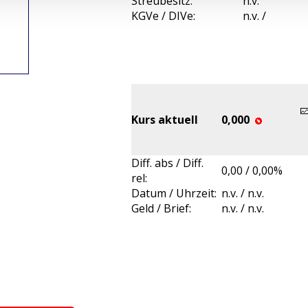
Streubesitz:
n.v.
KGVe / DIVe:
n.v. /
Kurs aktuell
0,000
Diff. abs / Diff.
0,00 / 0,00%
rel:
Datum / Uhrzeit:
n.v. / n.v.
Geld / Brief:
n.v. / n.v.