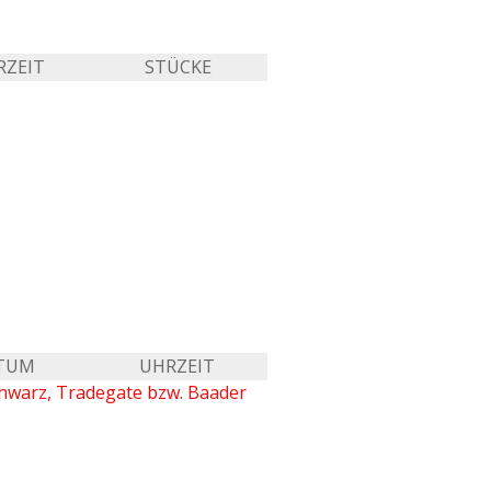
RZEIT
STÜCKE
TUM
UHRZEIT
chwarz, Tradegate bzw. Baader