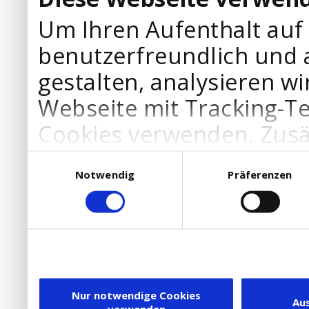
Um Ihren Aufenthalt auf
benutzerfreundlich und 
gestalten, analysieren wi
Webseite mit Tracking-T
Cookies verwenden. Zusä
Werbepartner Cookies, u
Einwilligungsauswahl
Notwendig
Präferenzen
Ihre Bedürfnisse anzupa
die Verwendung von Cookies
DSGVO.
Ebenfalls willigen Sie ein
Dienstleister in die USA
Nur notwendige Cookies
Au