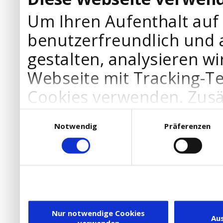
Um Ihren Aufenthalt auf
benutzerfreundlich und 
gestalten, analysieren wi
Webseite mit Tracking-T
Cookies verwenden. Zusä
Werbepartner Cookies, u
Einwilligungsauswahl
Notwendig
Präferenzen
Ihre Bedürfnisse anzupa
die Verwendung von Cookies
DSGVO.
Ebenfalls willigen Sie ein
Dienstleister in die USA
Nur notwendige Cookies
Au