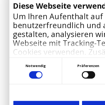
Diese Webseite verwend
Um Ihren Aufenthalt auf
benutzerfreundlich und 
gestalten, analysieren wi
Webseite mit Tracking-T
Cookies verwenden. Zusä
Werbepartner Cookies, u
Einwilligungsauswahl
Notwendig
Präferenzen
Ihre Bedürfnisse anzupa
die Verwendung von Cookies
DSGVO.
Ebenfalls willigen Sie ein