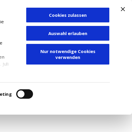
Cookies zulassen
Zum Depot
ie
Auswahl erlauben
ie
Nur notwendige Cookies
den
verwenden
Juli
r
itung
eting