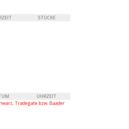
RZEIT
STÜCKE
TUM
UHRZEIT
chwarz, Tradegate bzw. Baader