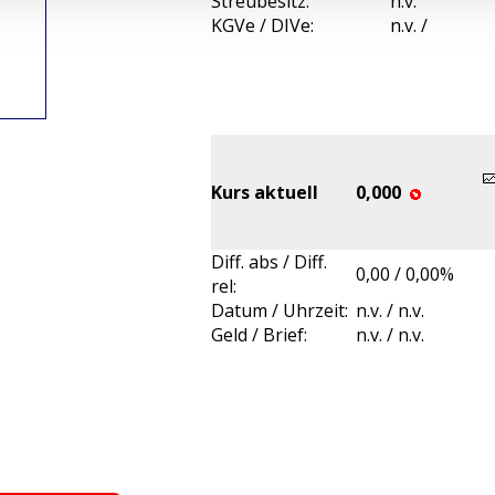
Streubesitz:
n.v.
KGVe / DIVe:
n.v. /
Kurs aktuell
0,000
Diff. abs / Diff.
0,00 / 0,00%
rel:
Datum / Uhrzeit:
n.v. / n.v.
Geld / Brief:
n.v. / n.v.