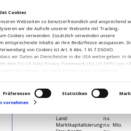
det Cookies
 unseren Webseiten so benutzerfreundlich und ansprechend w
alysieren wir die Aufrufe unserer Webseite mit Tracking-
rum Cookies verwenden. Zusätzlich verwenden unsere
m entsprechende Inhalte an Ihre Bedürfnisse anzupassen. D
erwendung von Cookies ist Art. 6 Abs. 1 lit. f DSGVO.
n, dass wir Daten an Dienstleister in die USA weitergeben. In 
mit dem EU-US Data Privacy Framework (EU-US DPF) vom 10. 
Datenschutzniveau zur Europäischen Union. Detaillierte
ei uns eingesetzten Cookies und deren Funktion, Hinweise zu
erarbeitung personenbezogener Daten und die Datenverarbe
uf unserer Seite zum
Datenschutz
. Dort können Sie Ihre
Präferenzen
Statistiken
Mark
eit widerrufen oder anpassen.
gen vornehmen
WKN / ISIN:
n.v. /
Branche:
n.v.
Land:
n.v.
Marktkapitalisierung:
n.v. Mio.