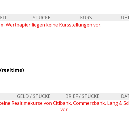
EIT
STÜCKE
KURS
UH
em Wertpapier liegen keine Kursstellungen vor.
(realtime)
GELD / STÜCKE
BRIEF / STÜCKE
DA
keine Realtimekurse von Citibank, Commerzbank, Lang & S
vor.