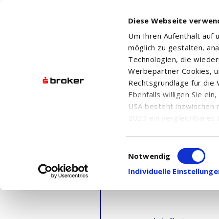
Diese Webseite verwen
Um Ihren Aufenthalt auf
möglich zu gestalten, an
Technologien, die wiede
Werbepartner Cookies, u
Rechtsgrundlage für die V
Ebenfalls willigen Sie ei
USA besteht inzwischen 
2023 ein vergleichbares 
Informationen über die b
damit einhergehenden V
Einwilligungsauswahl
in den USA, finden Sie a
Notwendig
Einwilligung auch jederz
Individuelle Einstellun