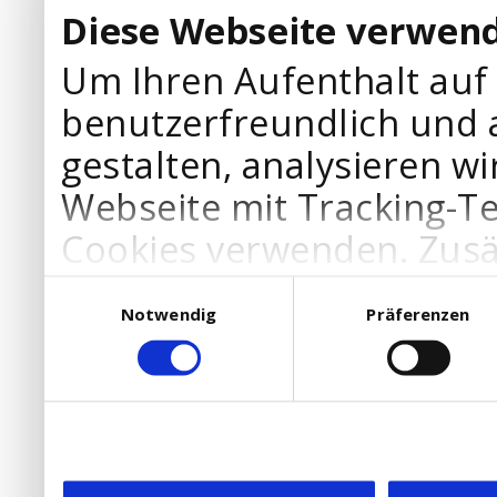
Diese Webseite verwend
Um Ihren Aufenthalt auf
benutzerfreundlich und 
gestalten, analysieren wi
Webseite mit Tracking-T
Cookies verwenden. Zusä
Werbepartner Cookies, u
Einwilligungsauswahl
Notwendig
Präferenzen
Ihre Bedürfnisse anzupa
die Verwendung von Cookies
DSGVO.
Ebenfalls willigen Sie ein