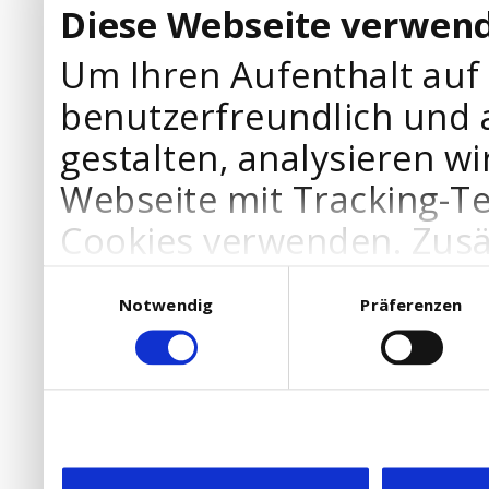
Diese Webseite verwend
Um Ihren Aufenthalt auf
benutzerfreundlich und 
gestalten, analysieren wi
Webseite mit Tracking-T
Cookies verwenden. Zusä
Werbepartner Cookies, u
Einwilligungsauswahl
Notwendig
Präferenzen
Ihre Bedürfnisse anzupa
die Verwendung von Cookies
DSGVO.
Ebenfalls willigen Sie ein