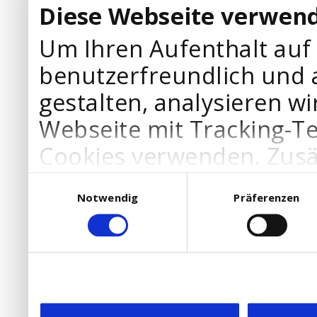
Diese Webseite verwend
Um Ihren Aufenthalt auf
benutzerfreundlich und 
gestalten, analysieren wi
Webseite mit Tracking-T
Cookies verwenden. Zusä
Werbepartner Cookies, u
Einwilligungsauswahl
Notwendig
Präferenzen
Ihre Bedürfnisse anzupa
die Verwendung von Cookies
DSGVO.
Ebenfalls willigen Sie ein