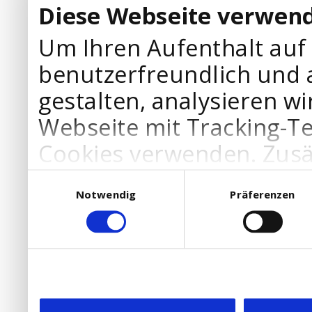
Diese Webseite verwend
Um Ihren Aufenthalt auf
benutzerfreundlich und 
gestalten, analysieren wi
Webseite mit Tracking-T
Cookies verwenden. Zusä
Werbepartner Cookies, u
Einwilligungsauswahl
Notwendig
Präferenzen
Ihre Bedürfnisse anzupa
die Verwendung von Cookies
DSGVO.
Ebenfalls willigen Sie ein