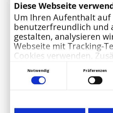
Diese Webseite verwend
Um Ihren Aufenthalt auf
benutzerfreundlich und 
gestalten, analysieren wi
Webseite mit Tracking-T
Cookies verwenden. Zusä
Werbepartner Cookies, u
Einwilligungsauswahl
Notwendig
Präferenzen
Ihre Bedürfnisse anzupa
die Verwendung von Cookies
DSGVO.
Ebenfalls willigen Sie ein