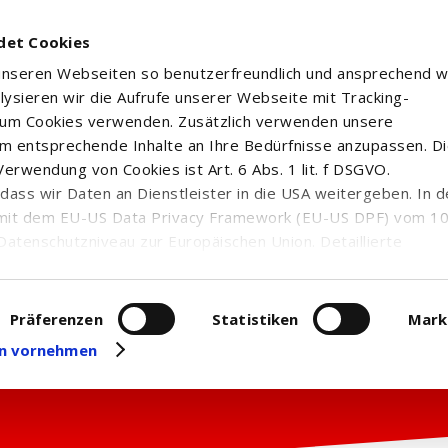
det Cookies
 unseren Webseiten so benutzerfreundlich und ansprechend w
alysieren wir die Aufrufe unserer Webseite mit Tracking-
rum Cookies verwenden. Zusätzlich verwenden unsere
m entsprechende Inhalte an Ihre Bedürfnisse anzupassen. D
erwendung von Cookies ist Art. 6 Abs. 1 lit. f DSGVO.
n, dass wir Daten an Dienstleister in die USA weitergeben. In 
mit dem EU-US Data Privacy Framework (EU-US DPF) vom 10. 
Datenschutzniveau zur Europäischen Union. Detaillierte
ei uns eingesetzten Cookies und deren Funktion, Hinweise zu
erarbeitung personenbezogener Daten und die Datenverarbe
uf unserer Seite zum
Datenschutz
. Dort können Sie Ihre
Präferenzen
Statistiken
Mark
eit widerrufen oder anpassen.
gen vornehmen