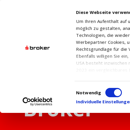
Diese Webseite verwen
Um Ihren Aufenthalt auf
möglich zu gestalten, an
Technologien, die wiede
Werbepartner Cookies, u
Rechtsgrundlage für die V
Ebenfalls willigen Sie ei
USA besteht inzwischen 
2023 ein vergleichbares 
Informationen über die b
damit einhergehenden V
Einwilligungsauswahl
in den USA, finden Sie a
Notwendig
Einwilligung auch jederz
Individuelle Einstellun