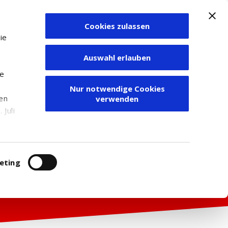
Cookies zulassen
Zum Depot
ie
Auswahl erlauben
ie
Nur notwendige Cookies
den
verwenden
Juli
r
itung
eting