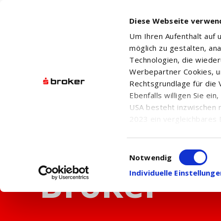
Diese Webseite verwen
Um Ihren Aufenthalt auf
möglich zu gestalten, an
Technologien, die wiede
Werbepartner Cookies, u
Rechtsgrundlage für die V
Ebenfalls willigen Sie ei
USA besteht inzwischen 
2023 ein vergleichbares 
Informationen über die b
damit einhergehenden V
Einwilligungsauswahl
in den USA, finden Sie a
Notwendig
Einwilligung auch jederz
Individuelle Einstellun