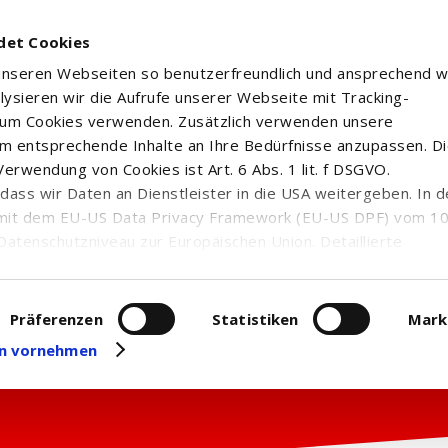
det Cookies
 unseren Webseiten so benutzerfreundlich und ansprechend w
alysieren wir die Aufrufe unserer Webseite mit Tracking-
rum Cookies verwenden. Zusätzlich verwenden unsere
m entsprechende Inhalte an Ihre Bedürfnisse anzupassen. D
erwendung von Cookies ist Art. 6 Abs. 1 lit. f DSGVO.
n, dass wir Daten an Dienstleister in die USA weitergeben. In 
mit dem EU-US Data Privacy Framework (EU-US DPF) vom 10. 
Datenschutzniveau zur Europäischen Union. Detaillierte
ei uns eingesetzten Cookies und deren Funktion, Hinweise zu
erarbeitung personenbezogener Daten und die Datenverarbe
uf unserer Seite zum
Datenschutz
. Dort können Sie Ihre
Präferenzen
Statistiken
Mark
eit widerrufen oder anpassen.
gen vornehmen