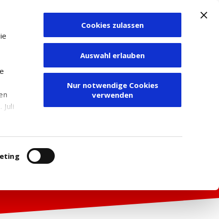
Cookies zulassen
Zum Depot
ie
Auswahl erlauben
ie
Nur notwendige Cookies
den
verwenden
Juli
r
itung
eting