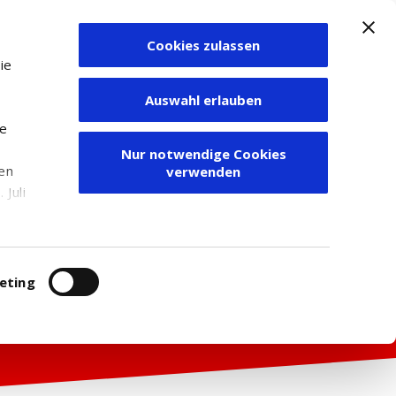
Cookies zulassen
Zum Depot
ie
Auswahl erlauben
ie
Nur notwendige Cookies
den
verwenden
Juli
r
itung
eting