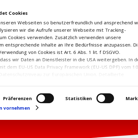
det Cookies
 unseren Webseiten so benutzerfreundlich und ansprechend w
alysieren wir die Aufrufe unserer Webseite mit Tracking-
rum Cookies verwenden. Zusätzlich verwenden unsere
m entsprechende Inhalte an Ihre Bedürfnisse anzupassen. D
erwendung von Cookies ist Art. 6 Abs. 1 lit. f DSGVO.
n, dass wir Daten an Dienstleister in die USA weitergeben. In 
mit dem EU-US Data Privacy Framework (EU-US DPF) vom 10. 
Datenschutzniveau zur Europäischen Union. Detaillierte
ei uns eingesetzten Cookies und deren Funktion, Hinweise zu
erarbeitung personenbezogener Daten und die Datenverarbe
uf unserer Seite zum
Datenschutz
. Dort können Sie Ihre
Präferenzen
Statistiken
Mark
eit widerrufen oder anpassen.
gen vornehmen