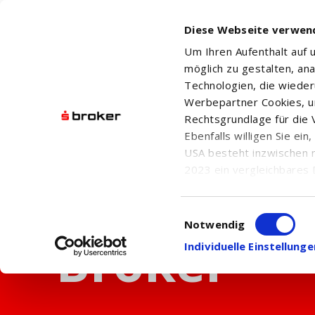
Diese Webseite verwen
Um Ihren Aufenthalt auf
möglich zu gestalten, an
Technologien, die wiede
Werbepartner Cookies, u
Rechtsgrundlage für die V
Ebenfalls willigen Sie ei
USA besteht inzwischen 
2023 ein vergleichbares 
Informationen über die b
damit einhergehenden V
Einwilligungsauswahl
in den USA, finden Sie a
Notwendig
Einwilligung auch jederz
Individuelle Einstellun