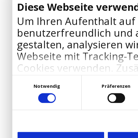
Diese Webseite verwend
Um Ihren Aufenthalt auf
benutzerfreundlich und 
gestalten, analysieren wi
Webseite mit Tracking-T
Cookies verwenden. Zusä
Werbepartner Cookies, u
Einwilligungsauswahl
Notwendig
Präferenzen
Ihre Bedürfnisse anzupa
die Verwendung von Cookies
DSGVO.
Ebenfalls willigen Sie ein