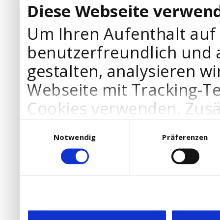
Diese Webseite verwend
Um Ihren Aufenthalt auf
benutzerfreundlich und 
gestalten, analysieren wi
Webseite mit Tracking-T
Cookies verwenden. Zusä
Werbepartner Cookies, u
Einwilligungsauswahl
Notwendig
Präferenzen
Ihre Bedürfnisse anzupa
die Verwendung von Cookies
DSGVO.
Ebenfalls willigen Sie ein