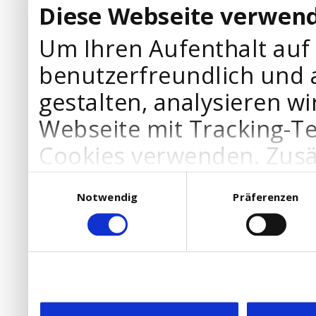
Diese Webseite verwend
Um Ihren Aufenthalt auf
benutzerfreundlich und 
gestalten, analysieren wi
Webseite mit Tracking-T
Cookies verwenden. Zusä
Werbepartner Cookies, u
Einwilligungsauswahl
Notwendig
Präferenzen
Ihre Bedürfnisse anzupa
die Verwendung von Cookies
DSGVO.
Ebenfalls willigen Sie ein