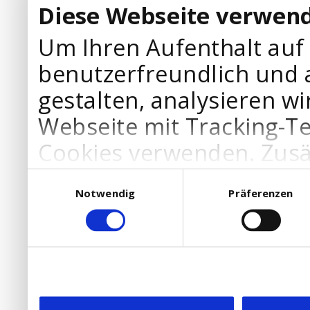
Diese Webseite verwend
Um Ihren Aufenthalt auf
benutzerfreundlich und 
gestalten, analysieren wi
Webseite mit Tracking-T
Cookies verwenden. Zusä
Werbepartner Cookies, u
Einwilligungsauswahl
Notwendig
Präferenzen
Ihre Bedürfnisse anzupa
die Verwendung von Cookies
DSGVO.
Ebenfalls willigen Sie ein