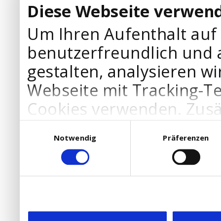
Diese Webseite verwend
Um Ihren Aufenthalt auf
benutzerfreundlich und 
gestalten, analysieren wi
Webseite mit Tracking-T
Cookies verwenden. Zusä
Werbepartner Cookies, u
Einwilligungsauswahl
Notwendig
Präferenzen
Ihre Bedürfnisse anzupa
die Verwendung von Cookies
DSGVO.
Ebenfalls willigen Sie ein