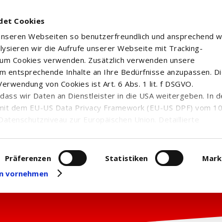
det Cookies
 unseren Webseiten so benutzerfreundlich und ansprechend w
alysieren wir die Aufrufe unserer Webseite mit Tracking-
rum Cookies verwenden. Zusätzlich verwenden unsere
m entsprechende Inhalte an Ihre Bedürfnisse anzupassen. D
erwendung von Cookies ist Art. 6 Abs. 1 lit. f DSGVO.
n, dass wir Daten an Dienstleister in die USA weitergeben. In 
mit dem EU-US Data Privacy Framework (EU-US DPF) vom 10. 
Datenschutzniveau zur Europäischen Union. Detaillierte
ei uns eingesetzten Cookies und deren Funktion, Hinweise zu
erarbeitung personenbezogener Daten und die Datenverarbe
uf unserer Seite zum
Datenschutz
. Dort können Sie Ihre
Präferenzen
Statistiken
Mark
eit widerrufen oder anpassen.
gen vornehmen