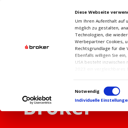
Diese Webseite verwen
Um Ihren Aufenthalt auf
möglich zu gestalten, an
Technologien, die wiede
Werbepartner Cookies, u
Rechtsgrundlage für die V
Ebenfalls willigen Sie ei
USA besteht inzwischen 
2023 ein vergleichbares 
Informationen über die b
damit einhergehenden V
Einwilligungsauswahl
in den USA, finden Sie a
Notwendig
Einwilligung auch jederz
Individuelle Einstellun