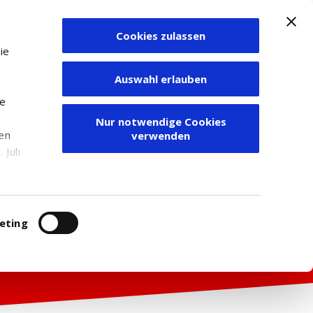
Cookies zulassen
Zum Depot
ie
Auswahl erlauben
ie
Nur notwendige Cookies
den
verwenden
Juli
r
itung
eting