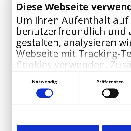
Diese Webseite verwend
Um Ihren Aufenthalt auf
benutzerfreundlich und 
gestalten, analysieren wi
Webseite mit Tracking-T
Cookies verwenden. Zusä
Werbepartner Cookies, u
Einwilligungsauswahl
Notwendig
Präferenzen
Ihre Bedürfnisse anzupa
die Verwendung von Cookies
DSGVO.
Ebenfalls willigen Sie ein