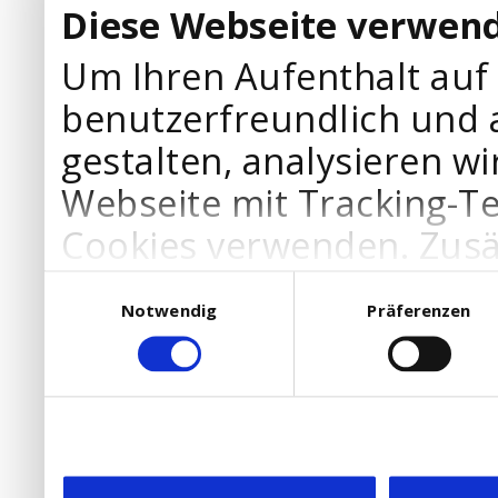
Diese Webseite verwend
Um Ihren Aufenthalt auf
benutzerfreundlich und 
gestalten, analysieren wi
Webseite mit Tracking-T
Cookies verwenden. Zusä
Werbepartner Cookies, u
Einwilligungsauswahl
Notwendig
Präferenzen
Ihre Bedürfnisse anzupa
die Verwendung von Cookies
DSGVO.
Ebenfalls willigen Sie ein