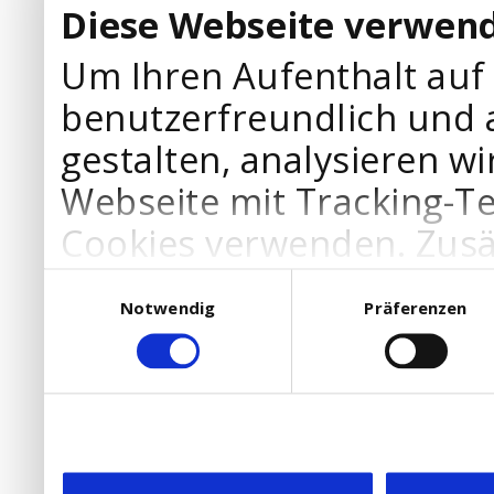
Diese Webseite verwend
Um Ihren Aufenthalt auf
benutzerfreundlich und 
gestalten, analysieren wi
Webseite mit Tracking-T
Cookies verwenden. Zusä
Werbepartner Cookies, u
Einwilligungsauswahl
Notwendig
Präferenzen
Ihre Bedürfnisse anzupa
die Verwendung von Cookies
DSGVO.
Ebenfalls willigen Sie ein