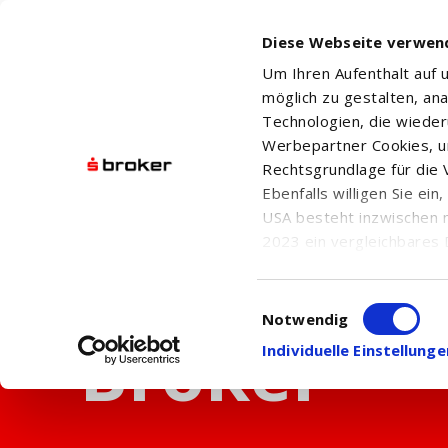
Diese Webseite verwen
Um Ihren Aufenthalt auf
möglich zu gestalten, an
Technologien, die wiede
Werbepartner Cookies, u
Rechtsgrundlage für die V
Ebenfalls willigen Sie ei
USA besteht inzwischen 
2023 ein vergleichbares 
Informationen über die b
damit einhergehenden V
Einwilligungsauswahl
in den USA, finden Sie a
Notwendig
Einwilligung auch jederz
Individuelle Einstellun