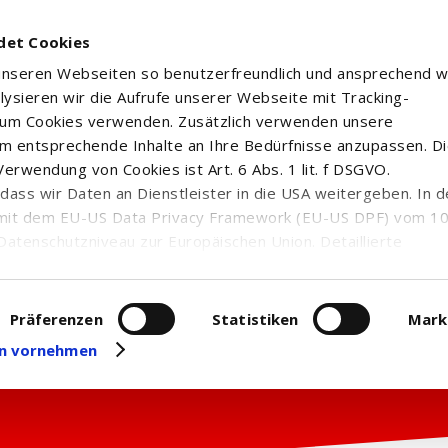
det Cookies
 unseren Webseiten so benutzerfreundlich und ansprechend w
alysieren wir die Aufrufe unserer Webseite mit Tracking-
rum Cookies verwenden. Zusätzlich verwenden unsere
m entsprechende Inhalte an Ihre Bedürfnisse anzupassen. D
erwendung von Cookies ist Art. 6 Abs. 1 lit. f DSGVO.
n, dass wir Daten an Dienstleister in die USA weitergeben. In 
mit dem EU-US Data Privacy Framework (EU-US DPF) vom 10. 
Datenschutzniveau zur Europäischen Union. Detaillierte
ei uns eingesetzten Cookies und deren Funktion, Hinweise zu
erarbeitung personenbezogener Daten und die Datenverarbe
uf unserer Seite zum
Datenschutz
. Dort können Sie Ihre
Präferenzen
Statistiken
Mark
eit widerrufen oder anpassen.
gen vornehmen