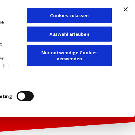
Cookies zulassen
Zum Depot
ie
Auswahl erlauben
ie
Nur notwendige Cookies
den
verwenden
Juli
r
itung
eting