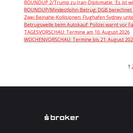
ROUNDUP 2/Trump zu Iran-Diplomatie: 'Es ist wi
ROUNDUP/Mindestlohn-Betrug: DGB berechnet 6
Zwei Beinahe-Kollisionen: Flughafen Sydney unt
Betrugswelle beim Autokauf: Polizei warnt vor 
TAGESVORSCHAU: Termine am 10. August 2026
WOCHENVORSCHAU: Termine bis 21. August 20
1