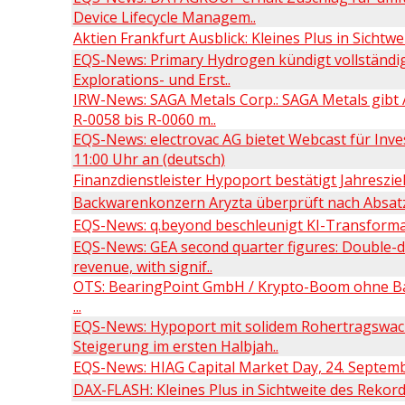
Device Lifecycle Managem..
Aktien Frankfurt Ausblick: Kleines Plus in Sicht
EQS-News: Primary Hydrogen kündigt vollständi
Explorations- und Erst..
IRW-News: SAGA Metals Corp.: SAGA Metals gibt
R-0058 bis R-0060 m..
EQS-News: electrovac AG bietet Webcast für Inv
11:00 Uhr an (deutsch)
Finanzdienstleister Hypoport bestätigt Jahreszie
Backwarenkonzern Aryzta überprüft nach Absat
EQS-News: q.beyond beschleunigt KI-Transforma
EQS-News: GEA second quarter figures: Double-di
revenue, with signif..
OTS: BearingPoint GmbH / Krypto-Boom ohne B
...
EQS-News: Hypoport mit solidem Rohertragswac
Steigerung im ersten Halbjah..
EQS-News: HIAG Capital Market Day, 24. Septemb
DAX-FLASH: Kleines Plus in Sichtweite des Rekor