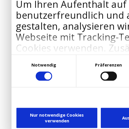
Um Ihren Aufenthalt auf
benutzerfreundlich und 
gestalten, analysieren wi
Webseite mit Tracking-T
Cookies verwenden. Zusä
Werbepartner Cookies, u
Einwilligungsauswahl
Notwendig
Präferenzen
Ihre Bedürfnisse anzupa
die Verwendung von Cookies
DSGVO.
Ebenfalls willigen Sie ein
Dienstleister in die USA
Nur notwendige Cookies
Au
verwenden
besteht inzwischen mit 