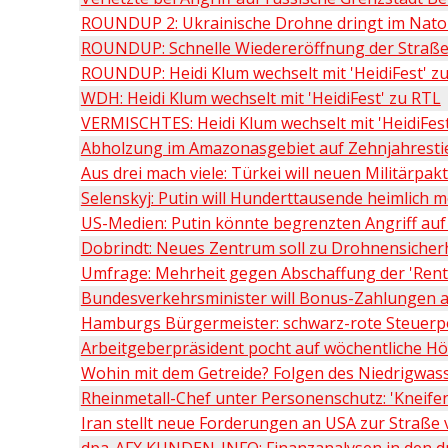
ROUNDUP 2: Ukrainische Drohne dringt im Nato-
ROUNDUP: Schnelle Wiedereröffnung der Straß
ROUNDUP: Heidi Klum wechselt mit 'HeidiFest' z
WDH: Heidi Klum wechselt mit 'HeidiFest' zu RTL
VERMISCHTES: Heidi Klum wechselt mit 'HeidiFes
Abholzung im Amazonasgebiet auf Zehnjahresti
Aus drei mach viele: Türkei will neuen Militärpak
Selenskyj: Putin will Hunderttausende heimlich m
US-Medien: Putin könnte begrenzten Angriff auf
Dobrindt: Neues Zentrum soll zu Drohnensicher
Umfrage: Mehrheit gegen Abschaffung der 'Rente
Bundesverkehrsminister will Bonus-Zahlungen a
Hamburgs Bürgermeister: schwarz-rote Steuerpol
Arbeitgeberpräsident pocht auf wöchentliche Hö
Wohin mit dem Getreide? Folgen des Niedrigwas
Rheinmetall-Chef unter Personenschutz: 'Kneifen 
Iran stellt neue Forderungen an USA zur Straß