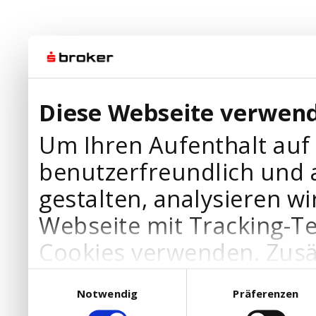
Diese Webseite verwend
Um Ihren Aufenthalt auf
benutzerfreundlich und 
gestalten, analysieren wi
Webseite mit Tracking-T
Cookies verwenden. Zusä
Werbepartner Cookies, u
Einwilligungsauswahl
Notwendig
Präferenzen
Ihre Bedürfnisse anzupa