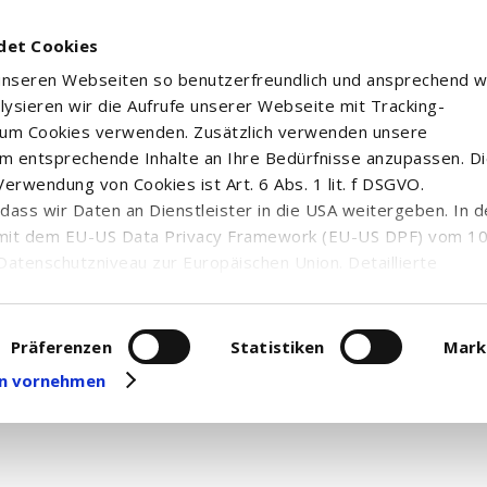
det Cookies
 unseren Webseiten so benutzerfreundlich und ansprechend w
alysieren wir die Aufrufe unserer Webseite mit Tracking-
rum Cookies verwenden. Zusätzlich verwenden unsere
m entsprechende Inhalte an Ihre Bedürfnisse anzupassen. D
erwendung von Cookies ist Art. 6 Abs. 1 lit. f DSGVO.
n, dass wir Daten an Dienstleister in die USA weitergeben. In 
mit dem EU-US Data Privacy Framework (EU-US DPF) vom 10. 
Datenschutzniveau zur Europäischen Union. Detaillierte
ei uns eingesetzten Cookies und deren Funktion, Hinweise zu
erarbeitung personenbezogener Daten und die Datenverarbe
uf unserer Seite zum
Datenschutz
. Dort können Sie Ihre
Präferenzen
Statistiken
Mark
eit widerrufen oder anpassen.
gen vornehmen