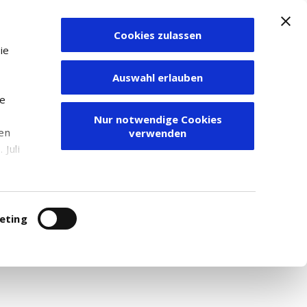
Cookies zulassen
Zum Depot
ie
Auswahl erlauben
ie
Nur notwendige Cookies
den
verwenden
Juli
r
itung
eting