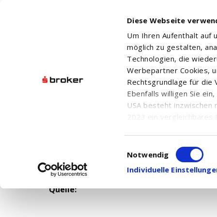
Diese Webseite verwen
Um Ihren Aufenthalt auf
möglich zu gestalten, an
Technologien, die wiede
Werbepartner Cookies, u
Rechtsgrundlage für die V
Ebenfalls willigen Sie ei
USA besteht inzwischen 
2023 ein vergleichbares 
Informationen über die b
Datum: n.v.
damit einhergehenden V
Uhrzeit: n.v.
Einwilligungsauswahl
in den USA, finden Sie a
Notwendig
Einwilligung auch jederz
Individuelle Einstellun
Quelle: