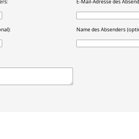
ers:
E-Mail-Adresse des Absend
nal):
Name des Absenders (optio