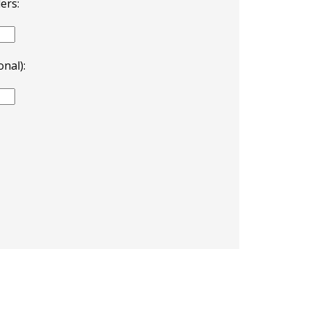
ers:
nal):