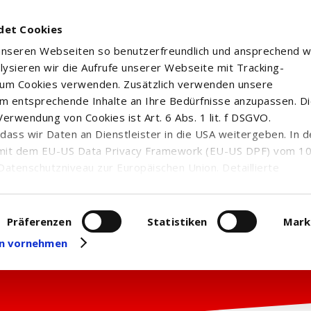
det Cookies
 unseren Webseiten so benutzerfreundlich und ansprechend w
alysieren wir die Aufrufe unserer Webseite mit Tracking-
rum Cookies verwenden. Zusätzlich verwenden unsere
m entsprechende Inhalte an Ihre Bedürfnisse anzupassen. D
erwendung von Cookies ist Art. 6 Abs. 1 lit. f DSGVO.
n, dass wir Daten an Dienstleister in die USA weitergeben. In 
mit dem EU-US Data Privacy Framework (EU-US DPF) vom 10. 
Datenschutzniveau zur Europäischen Union. Detaillierte
ei uns eingesetzten Cookies und deren Funktion, Hinweise zu
erarbeitung personenbezogener Daten und die Datenverarbe
uf unserer Seite zum
Datenschutz
. Dort können Sie Ihre
Präferenzen
Statistiken
Mark
eit widerrufen oder anpassen.
gen vornehmen