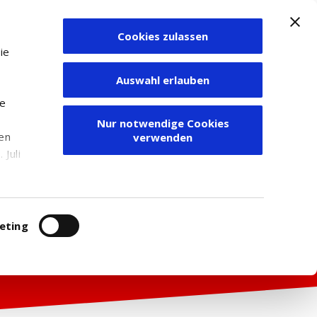
Cookies zulassen
Zum Depot
ie
Auswahl erlauben
ie
Nur notwendige Cookies
den
verwenden
Juli
r
itung
eting