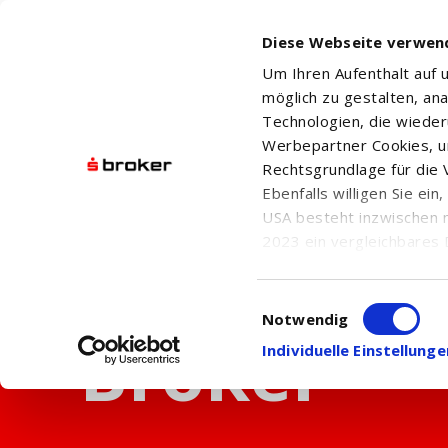
Diese Webseite verwen
Um Ihren Aufenthalt auf
möglich zu gestalten, an
Technologien, die wiede
Werbepartner Cookies, u
Rechtsgrundlage für die V
Ebenfalls willigen Sie ei
USA besteht inzwischen 
2023 ein vergleichbares 
Informationen über die b
damit einhergehenden V
Einwilligungsauswahl
in den USA, finden Sie a
Notwendig
Einwilligung auch jederz
Individuelle Einstellun