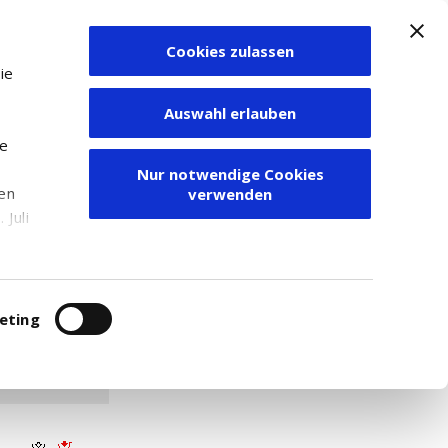
Cookies zulassen
Zum Depot
ie
Auswahl erlauben
ie
Nur notwendige Cookies
den
verwenden
Juli
r
itung
eting
.