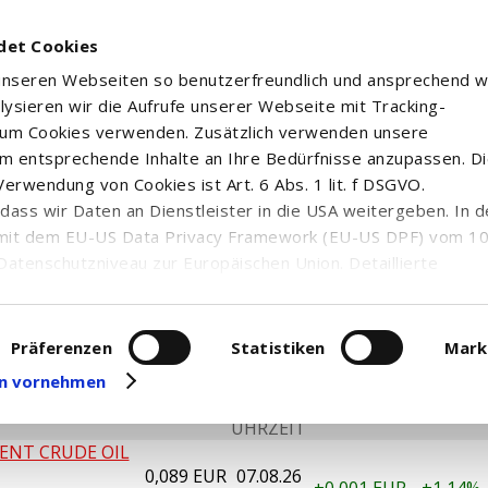
det Cookies
 unseren Webseiten so benutzerfreundlich und ansprechend w
alysieren wir die Aufrufe unserer Webseite mit Tracking-
rum Cookies verwenden. Zusätzlich verwenden unsere
m entsprechende Inhalte an Ihre Bedürfnisse anzupassen. D
erwendung von Cookies ist Art. 6 Abs. 1 lit. f DSGVO.
n, dass wir Daten an Dienstleister in die USA weitergeben. In 
mit dem EU-US Data Privacy Framework (EU-US DPF) vom 10. 
Datenschutzniveau zur Europäischen Union. Detaillierte
ei uns eingesetzten Cookies und deren Funktion, Hinweise zu
erarbeitung personenbezogener Daten und die Datenverarbe
uf unserer Seite zum
Datenschutz
. Dort können Sie Ihre
Präferenzen
Statistiken
Mark
eit widerrufen oder anpassen.
gen vornehmen
DATUM
 / BÖRSENPLATZ
KURS
DIFF. ABS.
DIFF. REL
UHRZEIT
ENT CRUDE OIL
0,089 EUR
07.08.26