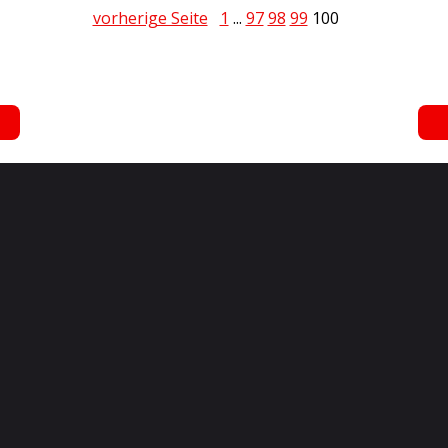
vorherige Seite
1
...
97
98
99
100