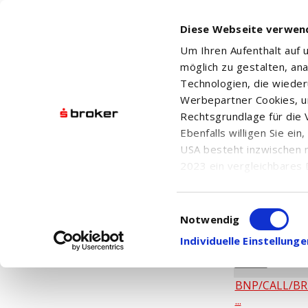
Diese Webseite verwen
Um Ihren Aufenthalt auf
möglich zu gestalten, an
Technologien, die wiede
Werbepartner Cookies, u
Rechtsgrundlage für die V
Suchergebnis
Ebenfalls willigen Sie ei
USA besteht inzwischen 
2023 ein vergleichbares 
Informationen über die b
damit einhergehenden V
Einwilligungsauswahl
in den USA, finden Sie a
Notwendig
Einwilligung auch jederz
Individuelle Einstellun
NAME
/ ISIN
BNP/CALL/BR
...