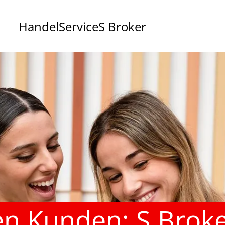
Handel
Service
S Broker
n Kunden: S Brok