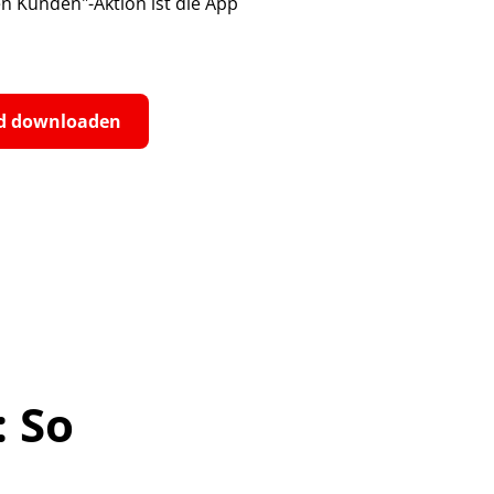
n Kunden"-Aktion ist die App
d downloaden
 So