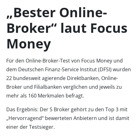
„Bester Online-
Broker“ laut Focus
Money
Für den Online-Broker-Test von Focus Money und
dem Deutschen Finanz-Service Institut (DFSI) wurden
22 bundesweit agierende Direktbanken, Online-
Broker und Filialbanken verglichen und jeweils zu
mehr als 160 Merkmalen befragt.
Das Ergebnis: Der S Broker gehört zu den Top 3 mit
„Hervorragend“ bewerteten Anbietern und ist damit
einer der Testsieger.