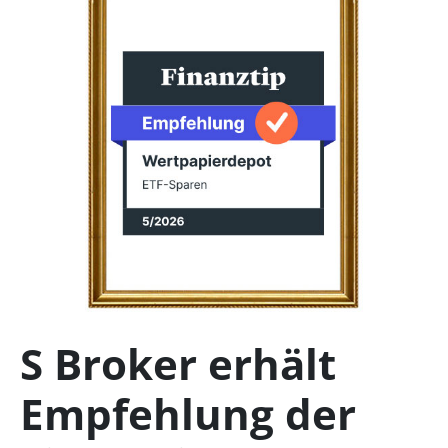
S Broker erhält
Empfehlung der