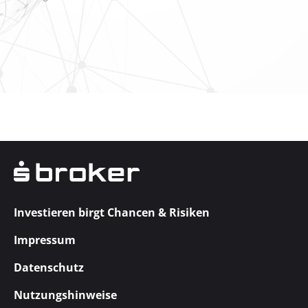
Investieren birgt Chancen & Risiken
Impressum
Datenschutz
Nutzungshinweise