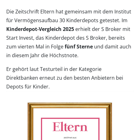
Die Zeitschrift Eltern hat gemeinsam mit dem Institut
für Vermögensaufbau 30 Kinderdepots getestet. Im
Kinderdepot-Vergleich 2025
erhielt der S Broker mit
Start Invest, das Kinderdepot des S Broker, bereits
zum vierten Mal in Folge
fünf Sterne
und damit auch
in diesem Jahr die Höchstnote.
Er gehört laut Testurteil in der Kategorie
Direktbanken erneut zu den besten Anbietern bei
Depots für Kinder.