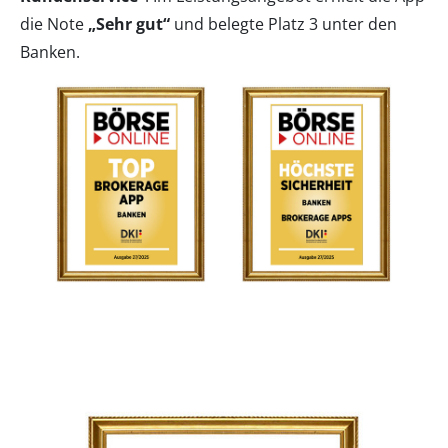
die Note
„Sehr gut“
und belegte Platz 3 unter den
Banken.