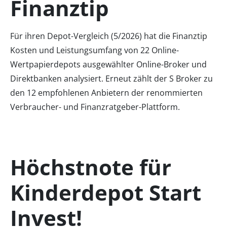
Finanztip
Für ihren Depot-Vergleich (5/2026) hat die Finanztip
Kosten und Leistungsumfang von 22 Online-
Wertpapierdepots ausgewählter Online-Broker und
Direktbanken analysiert. Erneut zählt der S Broker zu
den 12 empfohlenen Anbietern der renommierten
Verbraucher- und Finanzratgeber-Plattform.
Höchstnote für
Kinderdepot Start
Invest!