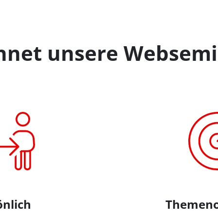
chnet unsere Websemi
önlich
Themenor