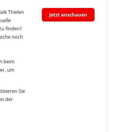
aik Thielen
Jetzt anschauen
tuelle
zu finden?
Woche noch
en beim
ter, um
ivieren Sie
nn der