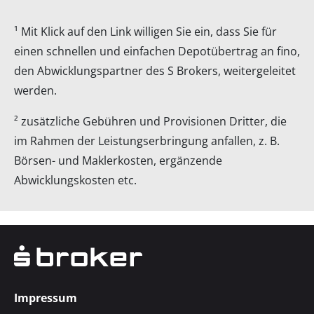
¹ Mit Klick auf den Link willigen Sie ein, dass Sie für
einen schnellen und einfachen Depotübertrag an fino,
den Abwicklungspartner des S Brokers, weitergeleitet
werden.
² zusätzliche Gebühren und Provisionen Dritter, die
im Rahmen der Leistungserbringung anfallen, z. B.
Börsen- und Maklerkosten, ergänzende
Abwicklungskosten etc.
Impressum