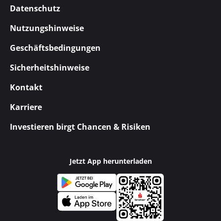
Datenschutz
Nutzungshinweise
Geschäftsbedingungen
Sicherheitshinweise
Kontakt
Karriere
Investieren birgt Chancen & Risiken
Jetzt App herunterladen