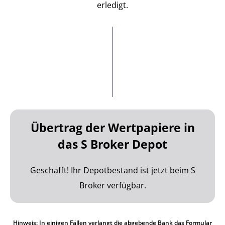
erledigt.
Übertrag der Wertpapiere in
das S Broker Depot
Geschafft! Ihr Depotbestand ist jetzt beim S
Broker verfügbar.
Hinweis: In einigen Fällen verlangt die abgebende Bank das Formular