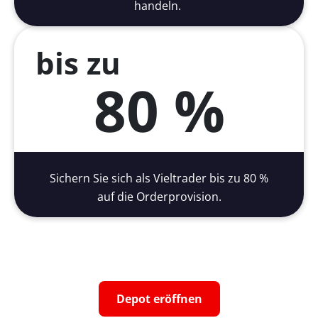
handeln.
bis zu
80 %
Sichern Sie sich als Vieltrader bis zu 80 %
auf die Orderprovision.
Depot eröffnen