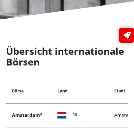
Übersicht internationale
Börsen
Börse
Land
Stadt
NL
Amsterdam²
Amster