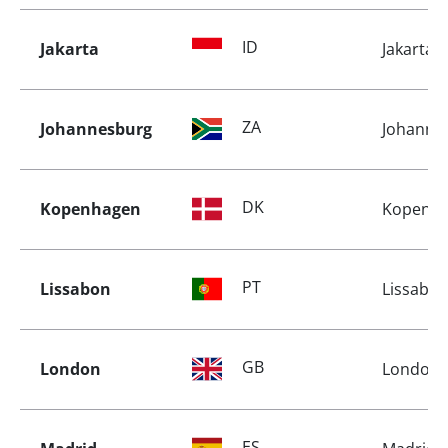
ID
Jakarta
Jakarta
ZA
Johannesburg
Johanne
DK
Kopenhagen
Kopenh
PT
Lissabon
Lissabo
GB
London
London
ES