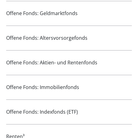
Offene Fonds: Geldmarktfonds
Offene Fonds: Altersvorsorgefonds
Offene Fonds: Aktien- und Rentenfonds
Offene Fonds: Immobilienfonds
Offene Fonds: Indexfonds (ETF)
Renten³