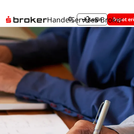
Handel
Service
S Broker
Login
Depot er