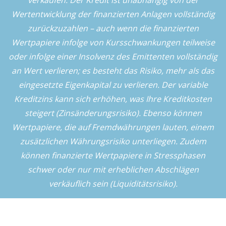
Wertentwicklung der finanzierten Anlagen vollständig
zurückzuzahlen – auch wenn die finanzierten
Wertpapiere infolge von Kursschwankungen teilweise
oder infolge einer Insolvenz des Emittenten vollständig
an Wert verlieren; es besteht das Risiko, mehr als das
eingesetzte Eigenkapital zu verlieren. Der variable
Kreditzins kann sich erhöhen, was Ihre Kreditkosten
steigert (Zinsänderungsrisiko). Ebenso können
Wertpapiere, die auf Fremdwährungen lauten, einem
zusätzlichen Währungsrisiko unterliegen. Zudem
können finanzierte Wertpapiere in Stressphasen
schwer oder nur mit erheblichen Abschlägen
verkäuflich sein (Liquiditätsrisiko).