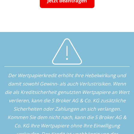
Jetzt beantragen
Der Wertpapierkredit erhöht Ihre Hebelwirkung und
damit sowohl Gewinn- als auch Verlustrisiken. Wenn
die als Kreditsicherheit genutzten Wertpapiere an Wert
verlieren, kann die S Broker AG & Co. KG zusätzliche
Sicherheiten oder Zahlungen an sich verlangen.
Kommen Sie dem nicht nach, kann die S Broker AG &
Co. KG Ihre Wertpapiere ohne Ihre Einwilligung
verkaufen. Der Kredit ist unabhängig von der