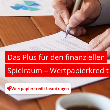
Das Plus für den finanziellen
Spielraum – Wertpapierkredit
Wertpapierkredit beantragen