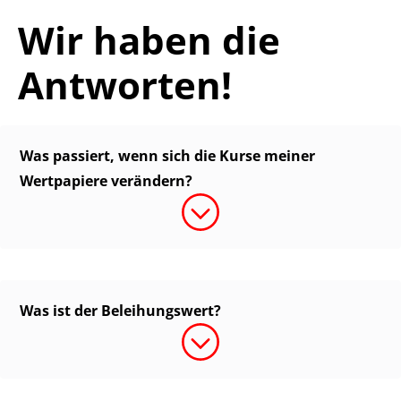
Wir haben die
Antworten!
Was passiert, wenn sich die Kurse meiner
Wertpapiere verändern?
Was ist der Beleihungswert?