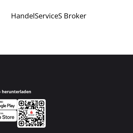
Handel
Service
S Broker
p herunterladen