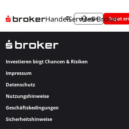
Handel
Service
S Broker
Login
Depot er
Investieren birgt Chancen & Risiken
Impressum
Datenschutz
Nutzungshinweise
Geschäftsbedingungen
Sicherheitshinweise