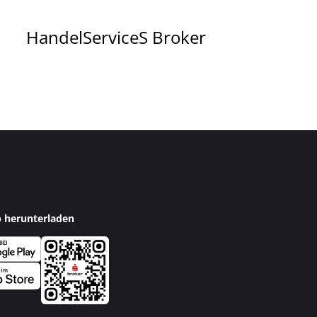
Handel
Service
S Broker
p herunterladen