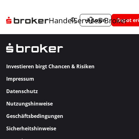
Handel
Service
S Broker
Login
Depot er
Investieren birgt Chancen & Risiken
Impressum
Datenschutz
Nutzungshinweise
Geschäftsbedingungen
Sicherheitshinweise