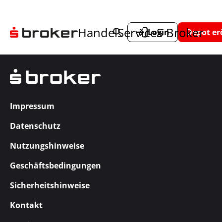
Handel
Service
S Broker
Login
Depot er
Impressum
Datenschutz
Nutzungshinweise
Geschäftsbedingungen
Sicherheitshinweise
Kontakt