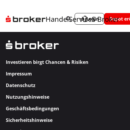
Handel
Service
S Broker
Login
Depot er
Investieren birgt Chancen & Risiken
Impressum
Datenschutz
Nutzungshinweise
Geschäftsbedingungen
Sicherheitshinweise