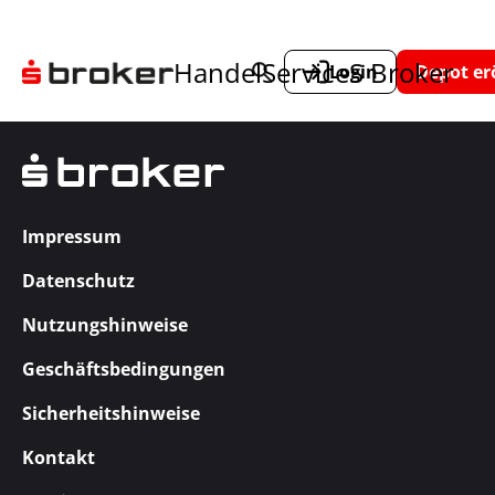
Handel
Service
S Broker
Login
Depot er
Impressum
Datenschutz
Nutzungshinweise
Geschäftsbedingungen
Sicherheitshinweise
Kontakt