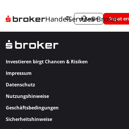
Handel
Service
S Broker
Login
Depot er
Investieren birgt Chancen & Risiken
Impressum
Datenschutz
Nutzungshinweise
Geschäftsbedingungen
Sicherheitshinweise