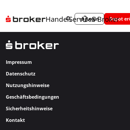
Handel
Service
S Broker
Login
Depot er
Impressum
Datenschutz
Nutzungshinweise
Geschäftsbedingungen
Sicherheitshinweise
Kontakt