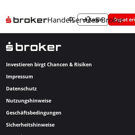
Handel
Service
S Broker
Login
Depot er
Investieren birgt Chancen & Risiken
Impressum
Datenschutz
Nutzungshinweise
Geschäftsbedingungen
Sicherheitshinweise