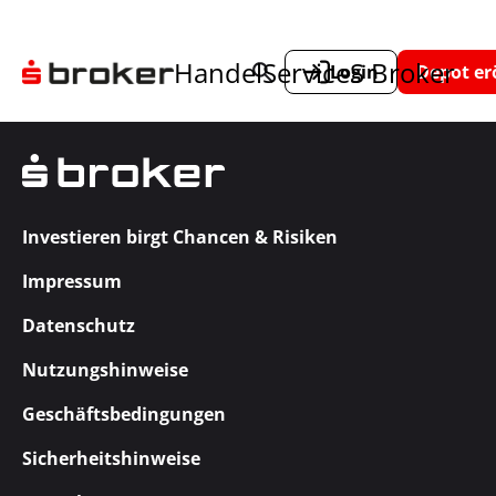
Handel
Service
S Broker
Login
Depot er
Investieren birgt Chancen & Risiken
Impressum
Datenschutz
Nutzungshinweise
Geschäftsbedingungen
Sicherheitshinweise