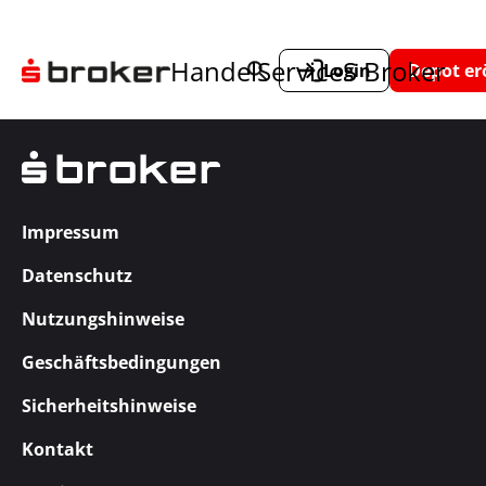
Handel
Service
S Broker
Login
Depot er
Impressum
Datenschutz
Nutzungshinweise
Geschäftsbedingungen
Sicherheitshinweise
Kontakt