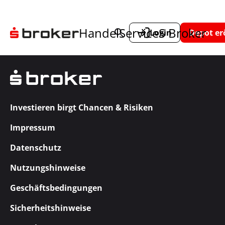
Handel
Service
S Broker
Login
Depot er
Investieren birgt Chancen & Risiken
Impressum
Datenschutz
Nutzungshinweise
Geschäftsbedingungen
Sicherheitshinweise